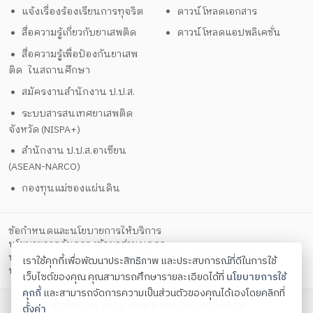
แจ้งเรื่องร้องเรียนการทุจริต
ดาวน์โหลดเอกสาร
สื่อความรู้เกี่ยวกับยาเสพติด
ดาวน์โหลดแอปพลิเคชั่น
สื่อความรู้เพื่อป้องกันยาเสพ
ติด ในสถานศึกษา
สมัครงานสำนักงาน ป.ป.ส.
ระบบสารสนเทศยาเสพติด
จังหวัด (NISPA+)
สำนักงาน ป.ป.ส.อาเซียน
(ASEAN-NARCO)
กองทุนแม่ของแผ่นดิน
ข้อกำหนดและนโยบายการให้บริการ
นโยบายการคุ้มครองข้อมูลส่วนบุคคล
นโยบายการรักษาความมั่นคงปลอดภัยด้วยเทคโนโลยีสารสนเทศ
เราใช้คุกกี้เพื่อพัฒนาประสิทธิภาพ และประสบการณ์ที่ดีในการใช้
ตั้งค่าคุกกี้
นโยบายคุกกี้
เว็บไซต์ของคุณ คุณสามารถศึกษารายละเอียดได้ที่
นโยบายการใช้
คุกกี้
และสามารถจัดการความเป็นส่วนตัวของคุณได้เองโดยคลิกที่
สำนักงาน ปปส. ภาค 8 กระทรวงยุติธรรม
ตั้งค่า