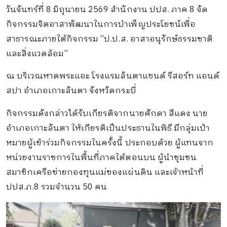
วันจันทร์ที่ 8 มิถุนายน 2569 สำนักงาน ปปส. ภาค 8 จัด
กิจกรรมจิตอาสาพัฒนาในการบำเพ็ญประโยชน์เพื่อ
สาธารณะภายใต้กิจกรรม “ป.ป.ส. อาสาอนุรักษ์ธรรมชาติ
และสิ่งแวดล้อม”
ณ บริเวณหาดพระแอะ โรงแรมลันตาแซนด์ รีสอร์ท แอนด์
สปา อำเภอเกาะลันตา จังหวัดกระบี่
กิจกรรมดังกล่าวได้รับเกียรติจากนายศักดา สีแดง นาย
อำเภอเกาะลันตา ให้เกียรติเป็นประธานในพิธี มีกลุ่มเป้า
หมายผู้เข้าร่วมกิจกรรมในครั้งนี้ ประกอบด้วย ผู้แทนจาก
หน่วยงานราชการในพื้นที่ภาคใต้ตอนบน ผู้นำชุมชน
สมาชิกเครือข่ายกองทุนแม่ของแผ่นดิน และเจ้าหน้าที่
ปปส.ภ.8 รวมจำนวน 50 คน