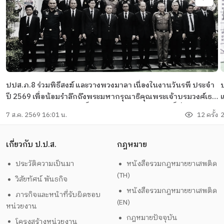
ปปส.ภ.8 ร่วมพิธีสงฆ์ และวางพวงมาลา เนื่องในงานวันรพี ประจำ
ปี 2569 เพื่อน้อมรำลึกถึงพระมหากรุณาธิคุณพระเจ้าบรมวงศ์เธอ
พระองค์เจ้ารพีพัฒนศักดิ์ กรมหลวงราชบุรีดิเรกฤทธิ์ ที่มีต่อวงการ
7 ส.ค. 2569 16:01 น.
12 ครั้ง
2
กฎหมายไทย
เกี่ยวกับ ป.ป.ส.
กฎหมาย
ประวัติความเป็นมา
หนังสือรวมกฎหมายยาเสพติด
(TH)
วิสัยทัศน์ พันธกิจ
หนังสือรวมกฎหมายยาเสพติด
ภารกิจและหน้าที่รับผิดชอบ
(EN)
หน่วยงาน
กฎหมายปัจจุบัน
โครงสร้างหน่วยงาน