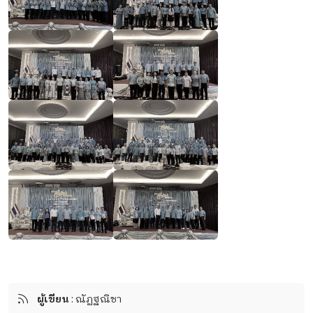
ผู้เขียน
: ณัฏฐณิชา