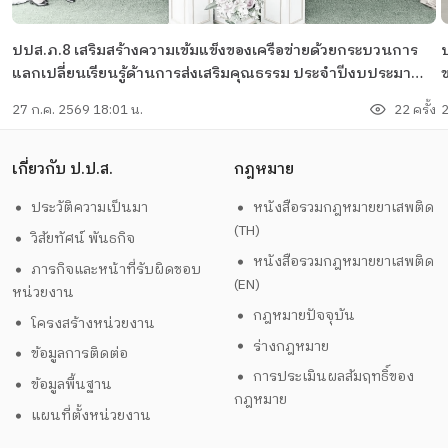
ปปส.ภ.8 เสริมสร้างความเข้มแข็งของเครือข่ายด้วยกระบวนการ
ป
แลกเปลี่ยนเรียนรู้ด้านการส่งเสริมคุณธรรม ประจำปีงบประมาณ
พ.ศ. 2569
27 ก.ค. 2569 18:01 น.
22 ครั้ง
2
เกี่ยวกับ ป.ป.ส.
กฎหมาย
ประวัติความเป็นมา
หนังสือรวมกฎหมายยาเสพติด
(TH)
วิสัยทัศน์ พันธกิจ
หนังสือรวมกฎหมายยาเสพติด
ภารกิจและหน้าที่รับผิดชอบ
(EN)
หน่วยงาน
กฎหมายปัจจุบัน
โครงสร้างหน่วยงาน
ร่างกฎหมาย
ข้อมูลการติดต่อ
การประเมินผลสัมฤทธิ์ของ
ข้อมูลพื้นฐาน
กฎหมาย
แผนที่ตั้งหน่วยงาน