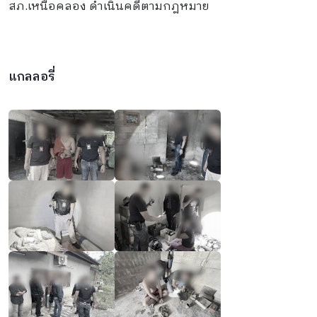
สภ.เหนือคลอง ดำเนินคดีตามกฎหมาย
แกลลอรี่