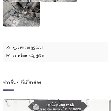
ผู้เขียน
: ณัฏฐณิชา
ภาพโดย
: ณัฏฐณิชา
ข่าวอื่น ๆ ที่เกี่ยวข้อง