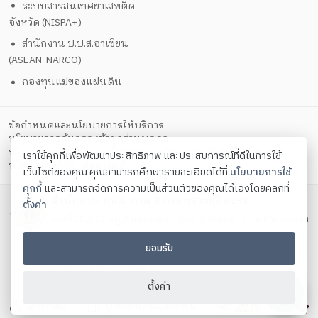
ระบบสารสนเทศยาเสพติด
จังหวัด (NISPA+)
สำนักงาน ป.ป.ส.อาเซียน
(ASEAN-NARCO)
กองทุนแม่ของแผ่นดิน
ข้อกำหนดและนโยบายการให้บริการ
นโยบายการคุ้มครองข้อมูลส่วนบุคคล
นโยบายการรักษาความมั่นคงปลอดภัยด้วยเทคโนโลยีสารสนเทศ
เราใช้คุกกี้เพื่อพัฒนาประสิทธิภาพ และประสบการณ์ที่ดีในการใช้
ตั้งค่าคุกกี้
นโยบายคุกกี้
เว็บไซต์ของคุณ คุณสามารถศึกษารายละเอียดได้ที่
นโยบายการใช้
คุกกี้
และสามารถจัดการความเป็นส่วนตัวของคุณได้เองโดยคลิกที่
สำนักงาน ปปส. ภาค 8 กระทรวงยุติธรรม
ตั้งค่า
เลขที่ 102/27 หมู่ 9 นิคมพัฒนา ซอย 2 ตำบลขุนทะเล อำเภอเมือง
จังหวัดสราษฎร์ธานี 84100
ยอมรับ
โทรศัพท์ 077 602 927-29 โทรสาร 077 602 926 Contact us:
saraban_or8@oncb.go.th
Copyright ©
2026
ตั้งค่า
Sitemap
ผู้เข้าชม :
14,312
คน