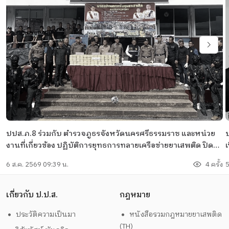
ปปส.ภ.8 ร่วมกับ ตำรวจภูธรจังหวัดนครศรีธรรมราช และหน่วย
ป
งานที่เกี่ยวข้อง ปฏิบัติการยุทธการทลายเครือข่ายยาเสพติด ปิด
ล้อมตรวจค้น จับกุมผู้ต้องหา 1 ราย ยึดของกลาง ยาบ้า จำนวน
6 ส.ค. 2569 09:39 น.
4 ครั้ง
5
1,400,000 เม็ด (7 กระสอบ) อีกทั้ง นำหมายค้นของศาลจังหวัด
ท
ทุ่งสง ตรวจค้นบ้านของผู้ต้องหา ซึ่งหลบหนีตามหมายจับของ
ศาลจังหวัดทุ่งสง พร้อมตรวจค้นพบของกลาง ยาไอซ์ น้ำหนัก
เกี่ยวกับ ป.ป.ส.
กฎหมาย
2.154 กิโลกรัม อาวุธปืนลูกซองยาว จำนวน 2 กระบอก อาวุธปืน
ประวัติความเป็นมา
หนังสือรวมกฎหมายยาเสพติด
สงคราม(อาก้า) จำนวน 1 กระบอก พร้อมแม็กกาซีน กระสุนปืน
(TH)
ขนาด 7.62 จำนวน 204 นัด และของกลางอื่นๆ