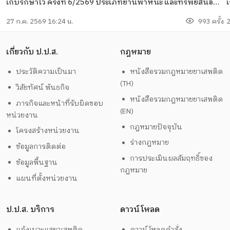
เก็บรักษาไว้ ครั้งที่ 6/2569 ประเภทยานพาหนะ และทรัพย์สินอื่นๆ
เก
จำนวน 28 รายการ
ร
27 ก.ค. 2569 16:24 น.
993 ครั้ง
2
เ
อ
เกี่ยวกับ ป.ป.ส.
กฎหมาย
ประวัติความเป็นมา
หนังสือรวมกฎหมายยาเสพติด
(TH)
วิสัยทัศน์ พันธกิจ
หนังสือรวมกฎหมายยาเสพติด
ภารกิจและหน้าที่รับผิดชอบ
(EN)
หน่วยงาน
กฎหมายปัจจุบัน
โครงสร้างหน่วยงาน
ร่างกฎหมาย
ข้อมูลการติดต่อ
การประเมินผลสัมฤทธิ์ของ
ข้อมูลพื้นฐาน
กฎหมาย
แผนที่ตั้งหน่วยงาน
ป.ป.ส. บริการ
ดาวน์โหลด
แจ้งเบาะแสยาเสพติด
ดาวน์โหลดคำสั่ง