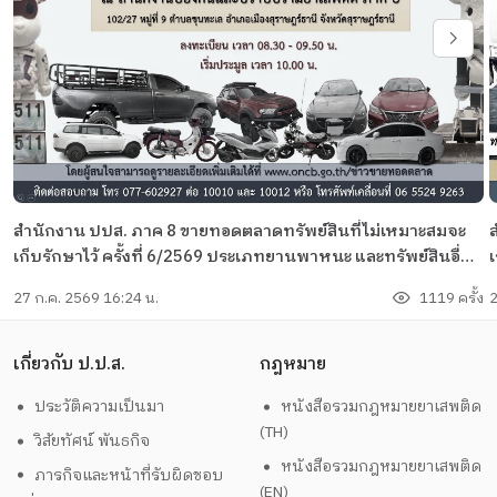
สำนักงาน ปปส. ภาค 8 ขายทอดตลาดทรัพย์สินที่ไม่เหมาะสมจะ
เก็บรักษาไว้ ครั้งที่ 6/2569 ประเภทยานพาหนะ และทรัพย์สินอื่นๆ
เก
จำนวน 28 รายการ
ร
27 ก.ค. 2569 16:24 น.
1119 ครั้ง
2
เ
อ
เกี่ยวกับ ป.ป.ส.
กฎหมาย
ประวัติความเป็นมา
หนังสือรวมกฎหมายยาเสพติด
(TH)
วิสัยทัศน์ พันธกิจ
หนังสือรวมกฎหมายยาเสพติด
ภารกิจและหน้าที่รับผิดชอบ
(EN)