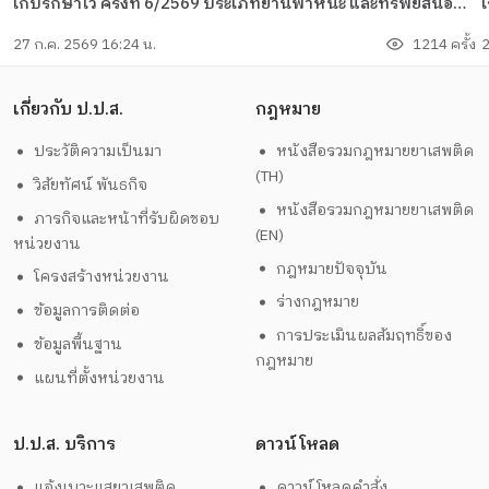
เก็บรักษาไว้ ครั้งที่ 6/2569 ประเภทยานพาหนะ และทรัพย์สินอื่นๆ
เก
จำนวน 28 รายการ
ร
27 ก.ค. 2569 16:24 น.
1214 ครั้ง
2
เ
อ
เกี่ยวกับ ป.ป.ส.
กฎหมาย
ประวัติความเป็นมา
หนังสือรวมกฎหมายยาเสพติด
(TH)
วิสัยทัศน์ พันธกิจ
หนังสือรวมกฎหมายยาเสพติด
ภารกิจและหน้าที่รับผิดชอบ
(EN)
หน่วยงาน
กฎหมายปัจจุบัน
โครงสร้างหน่วยงาน
ร่างกฎหมาย
ข้อมูลการติดต่อ
การประเมินผลสัมฤทธิ์ของ
ข้อมูลพื้นฐาน
กฎหมาย
แผนที่ตั้งหน่วยงาน
ป.ป.ส. บริการ
ดาวน์โหลด
แจ้งเบาะแสยาเสพติด
ดาวน์โหลดคำสั่ง